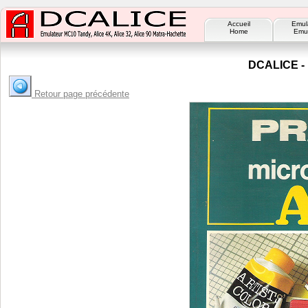
Accueil
Emul
Home
Emul
DCALICE - 
Retour page précédente