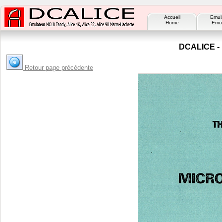
Accueil
Emul
Home
Emul
DCALICE - 
Retour page précédente